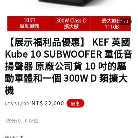
1
/4
【展示福利品優惠】 KEF 英國
Kube 10 SUBWOOFER 重低音
揚聲器 原廠公司貨 10 吋的驅
動單體和一個 300W D 類擴大
機
Regular
Sale
NT$ 22,000
優惠
NT$ 31,000
price
price
總分:
0
-
0
評價
適用優惠