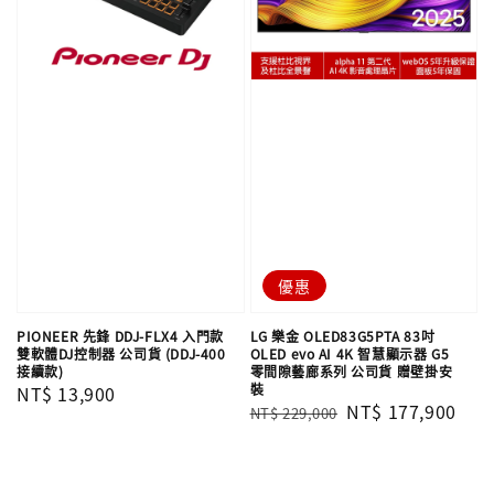
優惠
PIONEER 先鋒 DDJ-FLX4 入門款
LG 樂金 OLED83G5PTA 83吋
雙軟體DJ控制器 公司貨 (DDJ-400
OLED evo AI 4K 智慧顯示器 G5
接續款)
零間隙藝廊系列 公司貨 贈壁掛安
裝
Regular
NT$ 13,900
Regular
Sale
NT$ 177,900
NT$ 229,000
price
price
price