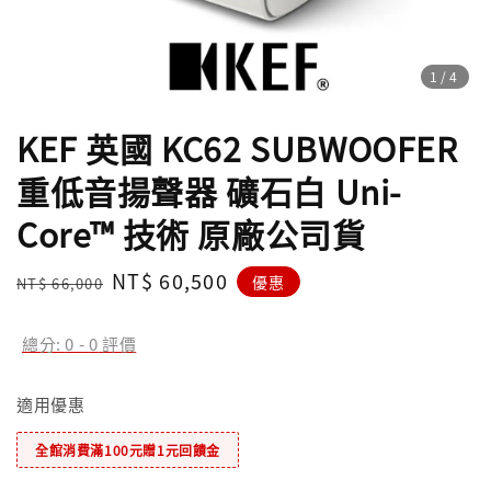
1
/4
KEF 英國 KC62 SUBWOOFER
重低音揚聲器 礦石白 Uni-
Core™ 技術 原廠公司貨
Regular
Sale
NT$ 60,500
優惠
NT$ 66,000
price
price
總分:
0
-
0
評價
適用優惠
全館消費滿100元贈1元回饋金