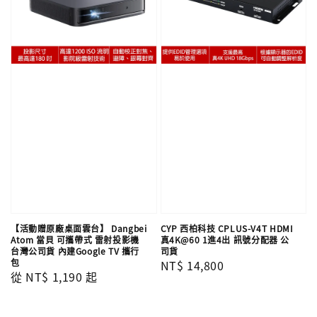
【活動贈原廠桌面雲台】 Dangbei
CYP 西柏科技 CPLUS-V4T HDMI
Atom 當貝 可攜帶式 雷射投影機
真4K@60 1進4出 訊號分配器 公
台灣公司貨 內建Google TV 攜行
司貨
包
Regular
NT$ 14,800
Regular
從
NT$ 1,190
起
price
price