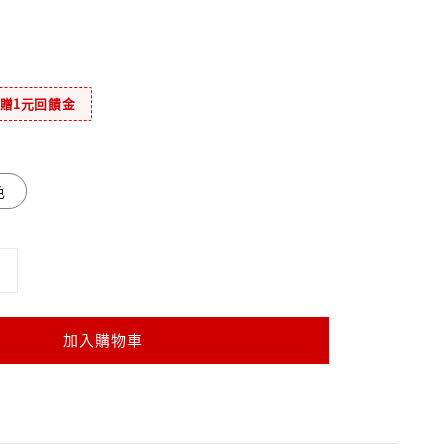
元贈1元回饋金
色
加入購物車