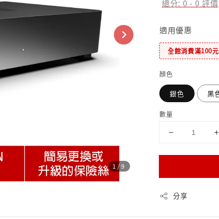
總分:
0
-
0
評價
適用優惠
全館消費滿100
顏色
銀色
黑
數量
1
/9
分享