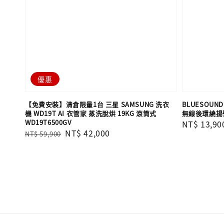
優惠
【免費安裝】清倉限量1台 三星 SAMSUNG 洗衣
BLUESOUN
機 WD19T AI 衣管家 蒸洗脫烘 19KG 滾筒式
無線後環繞揚
WD19T6500GV
Regular
NT$ 13,90
Regular
Sale
NT$ 42,000
NT$ 59,900
price
price
price