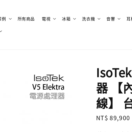
案例
所有商品
電視
冰箱
洗衣機
音響
耳
IsoTe
器 【內
線】 
Regular
NT$ 89,900
price