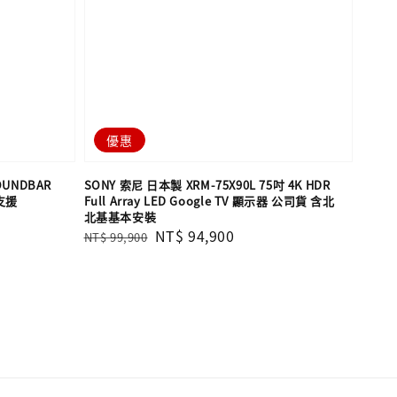
優惠
OUNDBAR
SONY 索尼 日本製 XRM-75X90L 75吋 4K HDR
 支援
Full Array LED Google TV 顯示器 公司貨 含北
北基基本安裝
Regular
Sale
NT$ 94,900
NT$ 99,900
price
price