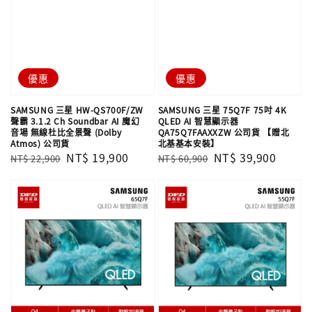
優惠
優惠
SAMSUNG 三星 HW-QS700F/ZW
SAMSUNG 三星 75Q7F 75吋 4K
聲霸 3.1.2 Ch Soundbar AI 魔幻
QLED AI 智慧顯示器
音場 無線杜比全景聲 (Dolby
QA75Q7FAAXXZW 公司貨 【贈北
Atmos) 公司貨
北基基本安裝】
Regular
Sale
NT$ 19,900
Regular
Sale
NT$ 39,900
NT$ 22,900
NT$ 60,900
price
price
price
price