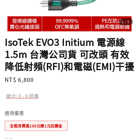
1
/5
IsoTek EVO3 Initium 電源線
1.5m 台灣公司貨 可改頭 有效
降低射頻(RFI)和電磁(EMI)干擾
Regular
NT$ 6,800
price
總分:
0
-
0
評價
適用優惠
全館消費滿100元贈1元回饋金