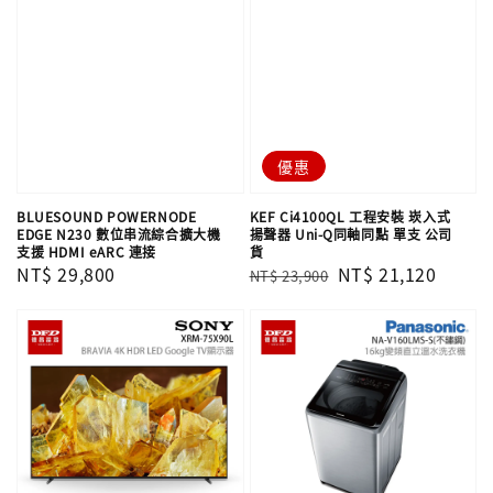
優惠
BLUESOUND POWERNODE
KEF Ci4100QL 工程安裝 崁入式
EDGE N230 數位串流綜合擴大機
揚聲器 Uni-Q同軸同點 單支​​​​​​​ 公司
支援 HDMI eARC 連接
貨
Regular
NT$ 29,800
Regular
Sale
NT$ 21,120
NT$ 23,900
price
price
price