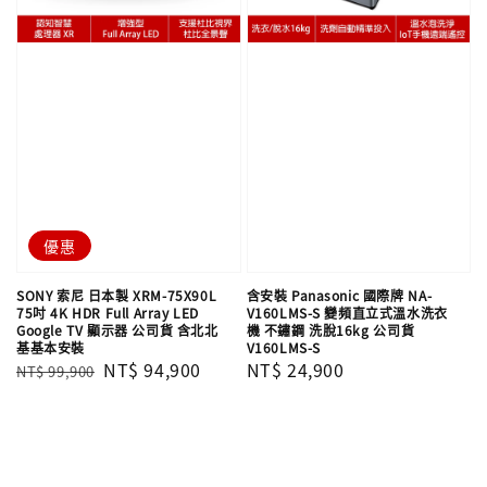
優惠
SONY 索尼 日本製 XRM-75X90L
含安裝 Panasonic 國際牌 NA-
75吋 4K HDR Full Array LED
V160LMS-S 變頻直立式溫水洗衣
Google TV 顯示器 公司貨 含北北
機 不鏽鋼 洗脫16kg 公司貨
基基本安裝
V160LMS-S
Regular
Sale
NT$ 94,900
Regular
NT$ 24,900
NT$ 99,900
price
price
price