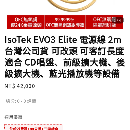
1
/4
IsoTek EVO3 Elite 電源線 2m
台灣公司貨 可改頭 可客訂長度
適合 CD唱盤、前級擴大機、後
級擴大機、藍光播放機等設備
Regular
NT$ 42,000
price
總分:
0
-
0
評價
適用優惠
全館消費滿100元贈1元回饋金