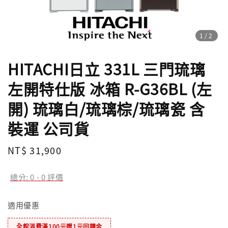
1
/2
HITACHI日立 331L 三門琉璃
左開特仕版 冰箱 R-G36BL (左
開) 琉璃白/琉璃棕/琉璃瓷 含
裝運 公司貨
Regular
NT$ 31,900
price
總分:
0
-
0
評價
適用優惠
全館消費滿100元贈1元回饋金