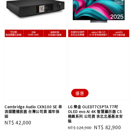
優惠
Cambridge Audio CXN100 SE 串
LG 樂金 OLED77C5PTA 77吋
流媒體播放器 台灣公司貨 兩年保
OLED evo AI 4K 智慧顯示器 C5
固
極緻系列 公司貨 含北北基基本安
裝
Regular
NT$ 42,000
Regular
Sale
NT$ 82,900
NT$ 124,900
price