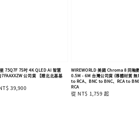
 75Q7F 75吋 4K QLED AI 智慧
WIREWORLD 美國 Chroma 8 
Q7FAAXXZW 公司貨 【贈北北基基
0.5M - 6M 台灣公司貨 (導體材質 無
to RCA、BNC to BNC、RCA to BN
RCA
Sale
NT$ 39,900
Regular
從
NT$ 1,759
起
price
price