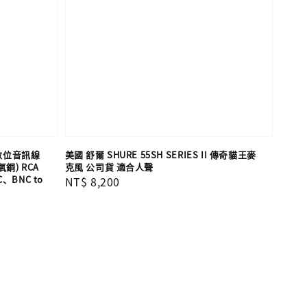
同軸數位音訊線
美國 舒爾 SHURE 55SH SERIES II 傳奇貓王麥
氧銅) RCA
克風 公司貨 適合人聲
C、BNC to
Regular
NT$ 8,200
price