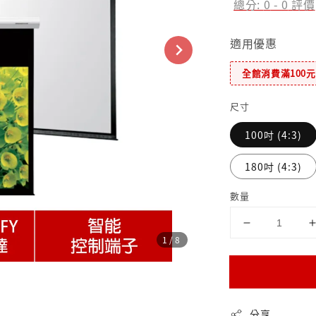
總分:
0
-
0
評價
適用優惠
全館消費滿100
尺寸
100吋 (4:3)
180吋 (4:3)
數量
1
/8
分享