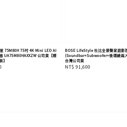
 75M80H 75吋 4K Mini LED AI
BOSE LifeStyle 杜比全景聲家庭
UA75M80HAXXZW 公司貨【贈
(Soundbar+Subwoofer+後環繞兩
裝】
台灣公司貨
0
Regular
NT$ 91,600
price