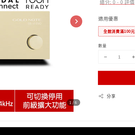
總分:
0
-
0
評價
適用優惠
全館消費滿100
數量
分享
1
/6