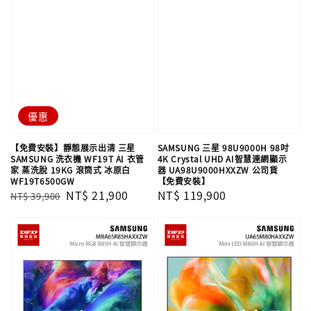
優惠
【免費安裝】靜態展示出清 三星
SAMSUNG 三星 98U9000H 98吋
SAMSUNG 洗衣機 WF19T AI 衣管
4K Crystal UHD AI智慧連網顯示
家 蒸洗脫 19KG 滾筒式 冰原白
器 UA98U9000HXXZW 公司貨
WF19T6500GW
【免費安裝】
Regular
Sale
NT$ 21,900
Regular
NT$ 119,900
NT$ 39,900
price
price
price