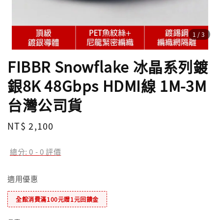
1
/3
FIBBR Snowflake 冰晶系列鍍
銀8K 48Gbps HDMI線 1M-3M
台灣公司貨
Regular
NT$ 2,100
price
總分:
0
-
0
評價
適用優惠
全館消費滿100元贈1元回饋金