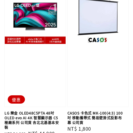
優惠
LG 樂金 OLED48C5PTA 48吋
CASOS 卡色式 MK-100(4:3) 100
OLED evo AI 4K 智慧顯示器 C5
吋 移動攜帶式 簡易壁掛式投影布
極緻系列 公司貨 含北北基基本安
幕 公司貨
裝
Regular
NT$ 1,800