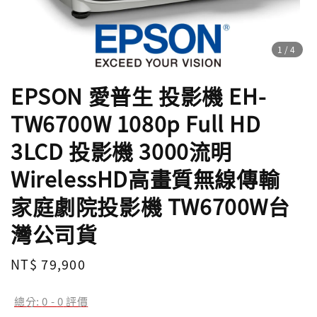
1
/4
EPSON 愛普生 投影機 EH-
TW6700W 1080p Full HD
3LCD 投影機 3000流明
WirelessHD高畫質無線傳輸
家庭劇院投影機 TW6700W台
灣公司貨
Regular
NT$ 79,900
price
總分:
0
-
0
評價