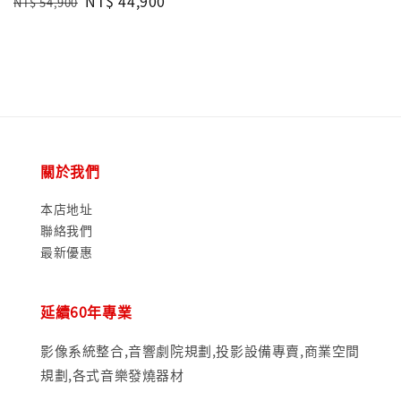
Regular
Sale
NT$ 44,900
NT$ 54,900
price
price
price
關於我們
本店地址
聯絡我們
最新優惠
延續60年專業
影像系統整合,音響劇院規劃,投影設備專賣,商業空間
規劃,各式音樂發燒器材