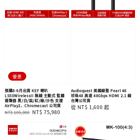
優惠
預購8-9月出貨 KEF 喇叭
Audioquest 美國線聖 Pearl 48
LS50WirelessII 無線 主動式 監聽
珍珠48 高速 48Gbps HDMI 2.1 線
揚聲器 黑/白/鈦/紅/綠/沙色 支援
台灣公司貨
AirPlay2、Chromecast 公司貨
Regular
從
NT$ 1,600
起
Regular
Sale
NT$ 75,980
NT$ 105,000
price
price
price