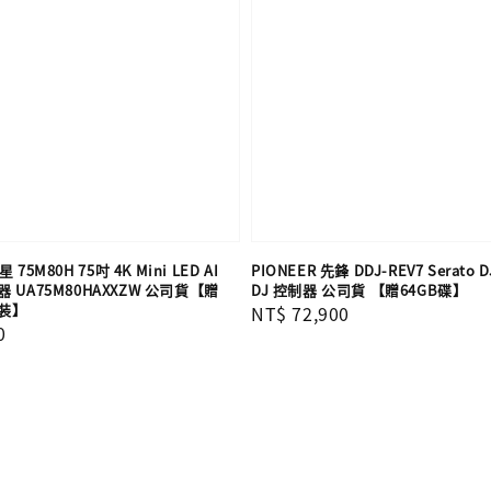
 75M80H 75吋 4K Mini LED AI
PIONEER 先鋒 DDJ-REV7 Serato D
UA75M80HAXXZW 公司貨【贈
DJ 控制器 公司貨 【贈64GB碟】
裝】
Regular
NT$ 72,900
0
price