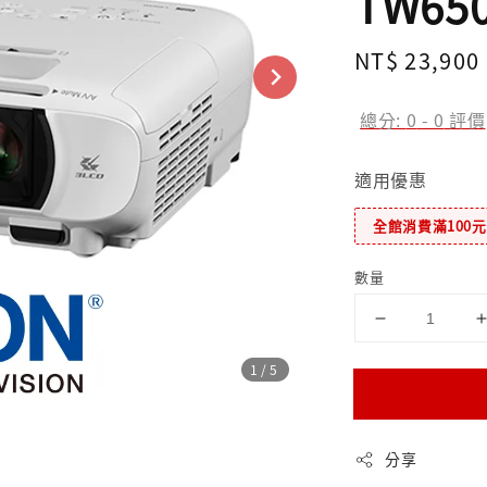
TW6
Regular
NT$ 23,900
price
總分:
0
-
0
評價
適用優惠
全館消費滿100
數量
1
/5
分享