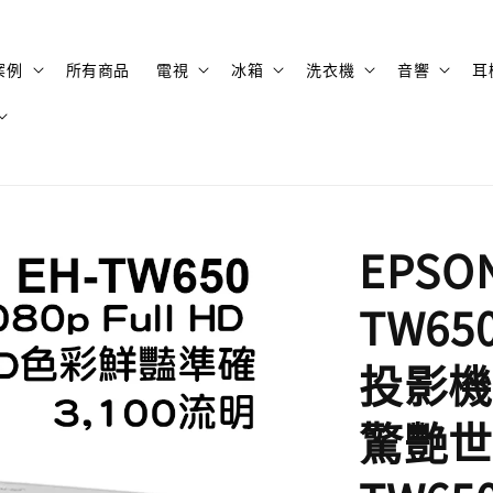
案例
所有商品
電視
冰箱
洗衣機
音響
耳
EPSO
TW650
投影機
驚艷世