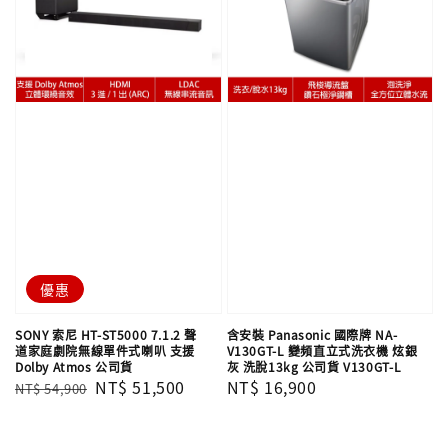
優惠
SONY 索尼 HT-ST5000 7.1.2 聲
含安裝 Panasonic 國際牌 NA-
道家庭劇院無線單件式喇叭 支援
V130GT-L 變頻直立式洗衣機 炫銀
Dolby Atmos 公司貨
灰 洗脫13kg 公司貨 V130GT-L
Regular
Sale
NT$ 51,500
Regular
NT$ 16,900
NT$ 54,900
price
price
price