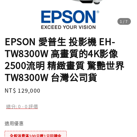
1
/7
EPSON 愛普生 投影機 EH-
TW8300W 高畫質的4K影像
2500流明 精緻畫質 驚艷世界
TW8300W​ 台灣公司貨
Regular
NT$ 129,000
price
總分:
0
-
0
評價
適用優惠
全館消費滿100元贈1元回饋金