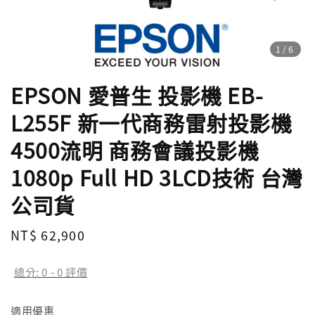
1
/6
EPSON 愛普生 投影機 EB-
L255F 新一代商務雷射投影機
4500流明 商務會議投影機
1080p Full HD 3LCD技術 台灣
公司貨
Regular
NT$ 62,900
price
總分:
0
-
0
評價
適用優惠