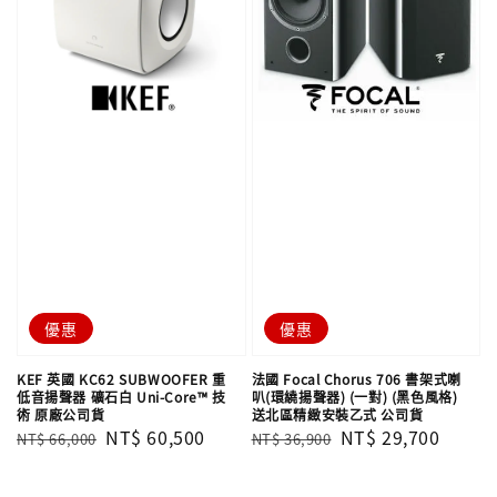
優惠
優惠
KEF 英國 KC62 SUBWOOFER 重
法國 Focal Chorus 706 書架式喇
低音揚聲器 礦石白 Uni-Core™ 技
叭(環繞揚聲器) (一對) (黑色風格)
術 原廠公司貨
送北區精緻安裝乙式 公司貨
Regular
Sale
NT$ 60,500
Regular
Sale
NT$ 29,700
NT$ 66,000
NT$ 36,900
price
price
price
price