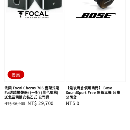
優惠
法國 Focal Chorus 706 書架式喇
【最後清倉價可詢問】 Bose
叭(環繞揚聲器) (一對) (黑色風格)
SoundSport Free 無線耳機 台灣
送北區精緻安裝乙式 公司貨
公司貨
Regular
Sale
NT$ 29,700
Regular
NT$ 0
NT$ 36,900
price
price
price