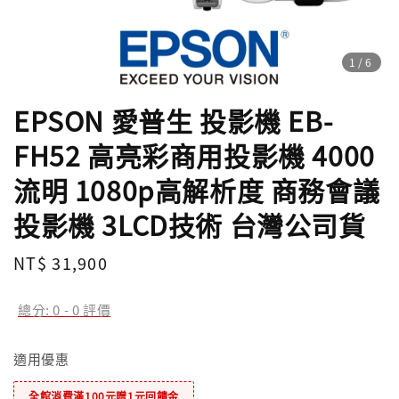
1
/6
EPSON 愛普生 投影機 EB-
FH52 高亮彩商用投影機 4000
流明 1080p高解析度 商務會議
投影機 3LCD技術 台灣公司貨
Regular
NT$ 31,900
price
總分:
0
-
0
評價
適用優惠
全館消費滿100元贈1元回饋金