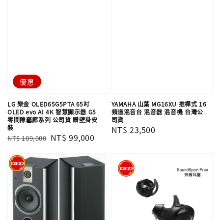
優惠
LG 樂金 OLED65G5PTA 65吋
YAMAHA 山葉 MG16XU 推桿式 16
OLED evo AI 4K 智慧顯示器 G5
頻道混音台 混音器 混音機 台灣公
零間隙藝廊系列 公司貨 贈壁掛安
司貨
裝
Regular
NT$ 23,500
Regular
Sale
NT$ 99,000
NT$ 109,000
price
price
price