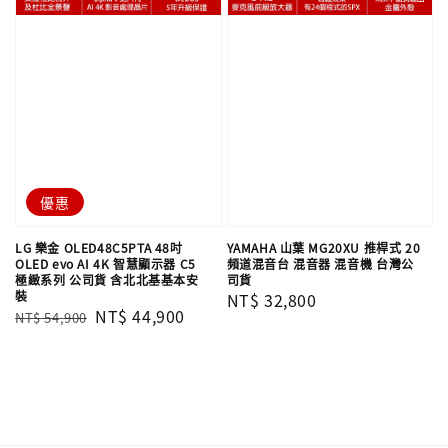
優惠
LG 樂金 OLED48C5PTA 48吋
YAMAHA 山葉 MG20XU 推桿式 20
OLED evo AI 4K 智慧顯示器 C5
頻道混音台 混音器 混音機 台灣公
極緻系列 公司貨 含北北基基本安
司貨
裝
Regular
NT$ 32,800
Regular
Sale
NT$ 44,900
NT$ 54,900
price
price
price