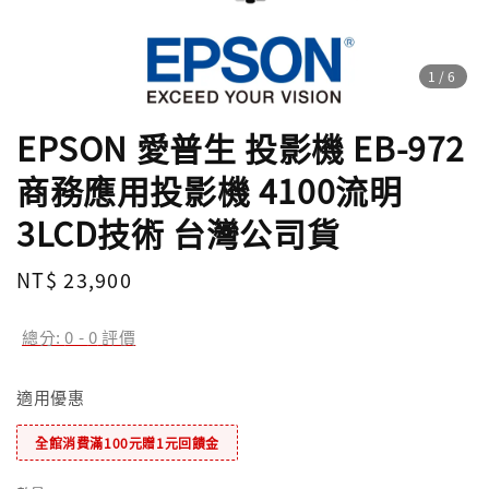
1
/6
EPSON 愛普生 投影機 EB-972
商務應用投影機 4100流明
3LCD技術 台灣公司貨
Regular
NT$ 23,900
price
總分:
0
-
0
評價
適用優惠
全館消費滿100元贈1元回饋金