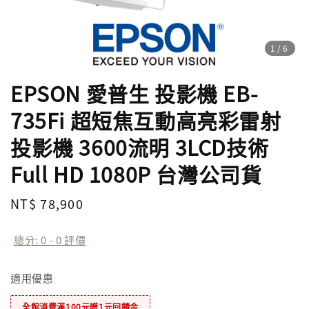
1
/6
EPSON 愛普生 投影機 EB-
735Fi 超短焦互動高亮彩雷射
投影機 3600流明 3LCD技術
Full HD 1080P 台灣公司貨
Regular
NT$ 78,900
price
總分:
0
-
0
評價
適用優惠
全館消費滿100元贈1元回饋金