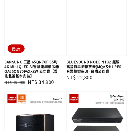
優惠
SAMSUNG 三星 65QN70F 65吋
BLUESOUND NODE N132 無線
4K Mini QLED AI智慧連網顯示器
高音質串流播放機(MQA及HI-RES
QA65QN70FAXXZW 公司貨【贈
音樂檔案串流) 台灣公司貨
北北基基本安裝】
Regular
NT$ 22,800
Regular
Sale
NT$ 34,900
NT$ 49,900
price
price
price