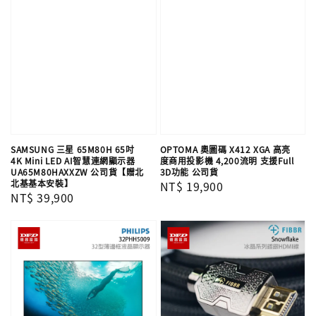
SAMSUNG 三星 65M80H 65吋
OPTOMA 奧圖碼 X412 XGA 高亮
4K Mini LED AI智慧連網顯示器
度商用投影機 4,200流明 支援Full
UA65M80HAXXZW 公司貨【贈北
3D功能 公司貨
北基基本安裝】
Regular
NT$ 19,900
Regular
NT$ 39,900
price
price