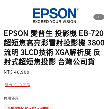
1
/5
EPSON 愛普生 投影機 EB-720
超短焦高亮彩雷射投影機 3800
流明 3LCD技術 XGA解析度 反
射式超短焦投影 台灣公司貨
Regular
NT$ 46,900
price
總分:
0
-
0
評價
適用優惠
全館消費滿100元贈1元回饋金