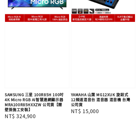
SAMSUNG 三星 100R85H 100吋
YAMAHA 山葉 MG12XUK 旋鈕式
4K Micro RGB AI智慧連網顯示器
12頻道混音台 混音器 混音機 台灣
MRA100R85HXXZW 公司貨【贈
公司貨
壁掛施工安裝】
Regular
NT$ 15,000
Regular
NT$ 324,900
price
price