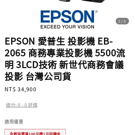
1
/3
EPSON 愛普生 投影機 EB-
2065 商務專業投影機 5500流
明 3LCD技術 新世代商務會議
投影 台灣公司貨
Regular
NT$ 34,900
price
總分:
0
-
0
評價
適用優惠
全館消費滿100元贈1元回饋金