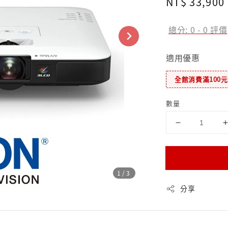
Regular
NT$ 33,900
price
總分:
0
-
0
評價
適用優惠
全館消費滿100
數量
1
/3
分享