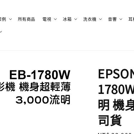
案例
所有商品
電視
冰箱
洗衣機
音響
耳
EPSO
1780
明 機身
司貨