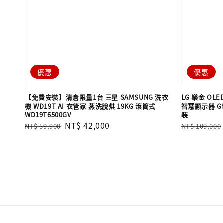
優惠
優惠
【免費安裝】清倉限量1台 三星 SAMSUNG 洗衣
LG 樂金 OLED
機 WD19T AI 衣管家 蒸洗脫烘 19KG 滾筒式
智慧顯示器 G
WD19T6500GV
裝
Regular
Sale
NT$ 42,000
Regular
NT$ 59,900
NT$ 109,000
price
price
price