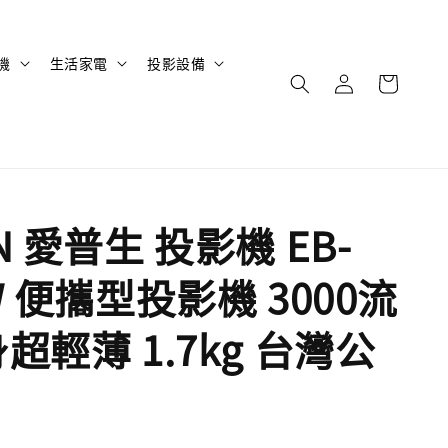
機
生活家電
投影設備
N 愛普生 投影機 EB-
W 便攜型投影機 3000流
超輕薄 1.7kg​ 台灣公