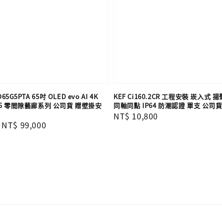
65G5PTA 65吋 OLED evo AI 4K
KEF Ci160.2CR 工程安裝 崁入式 揚
5 零間隙藝廊系列 公司貨 贈壁掛安
同軸同點 IP64 防潮認證 單支​​​​​​​ 公司
Regular
NT$ 10,800
Sale
NT$ 99,000
price
price