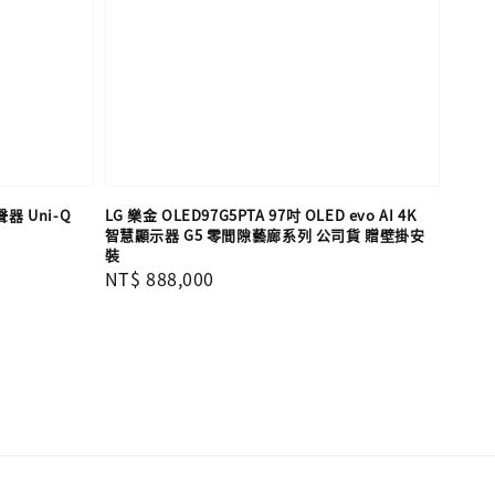
聲器 Uni-Q
LG 樂金 OLED97G5PTA 97吋 OLED evo AI 4K
貨
智慧顯示器 G5 零間隙藝廊系列 公司貨 贈壁掛安
裝
Regular
NT$ 888,000
price