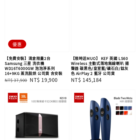
優惠
【免費安裝】清倉限量2台
【限時送MUO】 KEF 英國 LS60
Samsung 三星 洗衣機
Wireless 主動式落地無線喇叭 揚
WD16T6000GW 泡泡淨系列
聲器 碳黑色/皇室藍/礦石白/鈦灰
16+9KG 蒸洗脫烘 公司貨 含安裝
色 AirPlay 2 藍牙 公司貨
Regular
Sale
NT$ 19,900
Regular
NT$ 145,184
NT$ 37,900
price
price
price