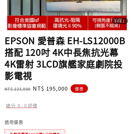
1
/11
EPSON 愛普森 EH-LS12000B
搭配 120吋 4K中長焦抗光幕
4K雷射 3LCD旗艦家庭劇院投
影電視
Regular
Sale
NT$ 195,000
優惠
NT$ 223,000
price
price
總分:
0
-
0
評價
適用優惠