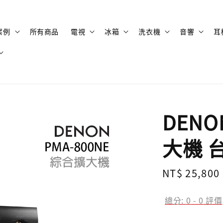
案例
所有商品
電視
冰箱
洗衣機
音響
耳
DENO
大機 
Regular
NT$ 25,800
price
總分:
0
-
0
評價