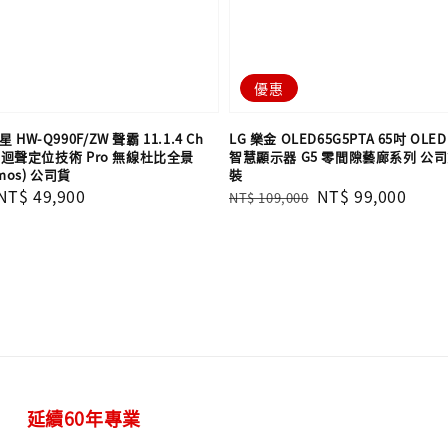
優惠
 HW-Q990F/ZW 聲霸 11.1.4 Ch
LG 樂金 OLED65G5PTA 65吋 OLED 
 AI 迴聲定位技術 Pro 無線杜比全景
智慧顯示器 G5 零間隙藝廊系列 公
tmos) 公司貨
裝
Sale
NT$ 49,900
Regular
Sale
NT$ 99,000
NT$ 109,000
price
price
price
延續60年專業