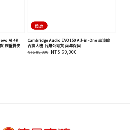
優惠
evo AI 4K
Cambridge Audio EVO150 All-in-One 串流綜
司貨 贈壁掛安
合擴大機 台灣公司貨 兩年保固
Regular
Sale
NT$ 69,000
NT$ 89,000
price
price