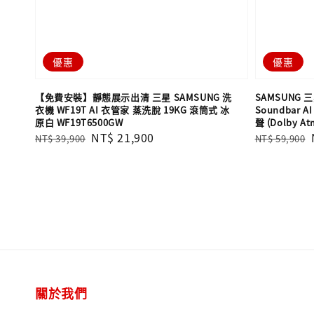
優惠
優惠
【免費安裝】靜態展示出清 三星 SAMSUNG 洗
SAMSUNG 三星
衣機 WF19T AI 衣管家 蒸洗脫 19KG 滾筒式 冰
Soundbar
原白 WF19T6500GW
聲 (Dolby A
Regular
Sale
NT$ 21,900
Regular
NT$ 39,900
NT$ 59,900
price
price
price
關於我們