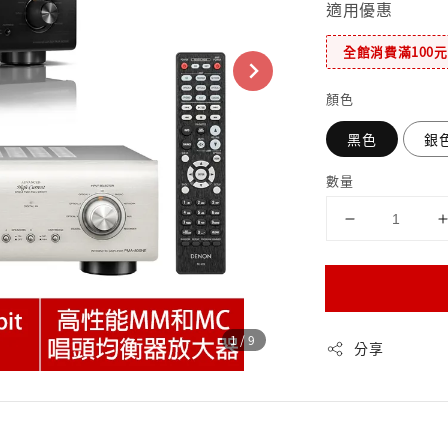
適用優惠
全館消費滿100
顏色
黑色
銀
數量
1
/9
分享