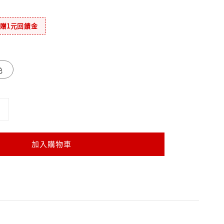
元贈1元回饋金
色
加入購物車