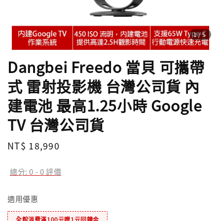
1
/5
Dangbei Freedo 當貝 可攜帶
式 雷射投影機 台灣公司貨 內
建電池 最高1.25小時 Google
TV 台灣公司貨
Regular
NT$ 18,990
price
總分:
0
-
0
評價
適用優惠
全館消費滿100元贈1元回饋金