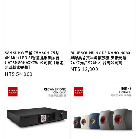
SAMSUNG 三星 75M80H 75吋
BLUESOUND NODE NANO N030
4K Mini LED AI智慧連網顯示器
無線高音質串流播放機(支援高達
UA75M80HAXXZW 公司貨【贈北
24 位元/192kHz) 台灣公司貨
北基基本安裝】
Regular
NT$ 12,900
Regular
NT$ 54,900
price
price