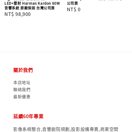
LED+雷射 Harman Kardon 60W
公司貨
音響系統 原廠保固 台灣公司貨
Regular
NT$ 0
Regular
NT$ 98,900
price
price
關於我們
本店地址
聯絡我們
最新優惠
延續60年專業
影像系統整合,音響劇院規劃,投影設備專賣,商業空間