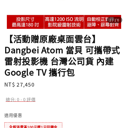
1
/10
【活動贈原廠桌面雲台】
Dangbei Atom 當貝 可攜帶式
雷射投影機 台灣公司貨 內建
Google TV 攜行包
Regular
NT$ 27,450
price
總分:
0
-
0
評價
適用優惠
全館消費滿100元贈1元回饋金