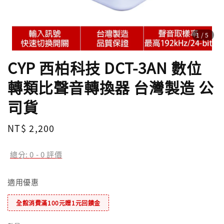
1
/5
CYP 西柏科技 DCT-3AN 數位
轉類比聲音轉換器 台灣製造 公
司貨
Regular
NT$ 2,200
price
總分:
0
-
0
評價
適用優惠
全館消費滿100元贈1元回饋金