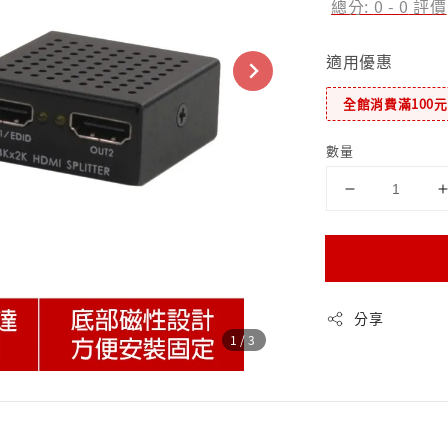
總分:
0
-
0
評價
適用優惠
全館消費滿100
數量
分享
1
/3