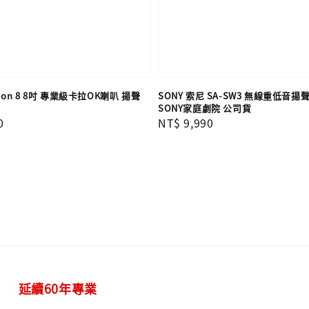
sion 8 8吋 專業級卡拉OK喇叭 揚聲
SONY 索尼 SA-SW3 無線重低音揚
貨
SONY家庭劇院 公司貨
0
Regular
NT$ 9,990
price
延續60年專業