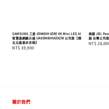
SAMSUNG 三星 65M80H 65吋 4K Mini LED AI
美國 JBL Pa
智慧連網顯示器 UA65M80HAXXZW 公司貨【贈
器 台灣公司
北北基基本安裝】
Regular
NT$ 28,00
Regular
NT$ 39,900
price
price
關於我們