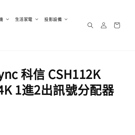
機
生活家電
投影設備
ync 科信 CSH112K
 4K 1進2出訊號分配器