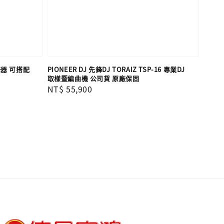
聲器 可搭配
PIONEER DJ 先鋒DJ TORAIZ TSP-16 專業DJ
取樣暨編曲機 公司貨 原廠保固
Regular
NT$ 55,900
price