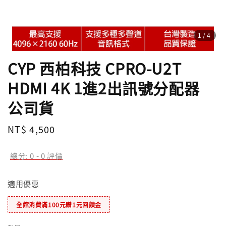
1
/4
CYP 西柏科技 CPRO-U2T
HDMI 4K 1進2出訊號分配器
公司貨
Regular
NT$ 4,500
price
總分:
0
-
0
評價
適用優惠
全館消費滿100元贈1元回饋金