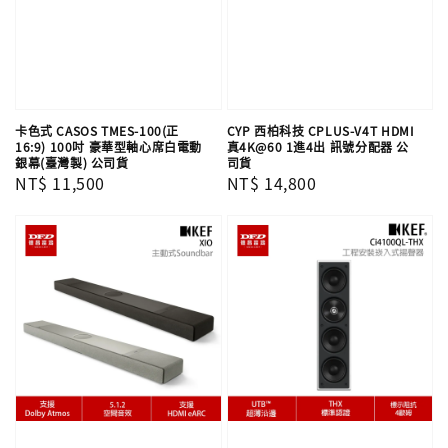
卡色式 CASOS TMES-100(正
CYP 西柏科技 CPLUS-V4T HDMI
16:9) 100吋 豪華型軸心席白電動
真4K@60 1進4出 訊號分配器 公
銀幕(臺灣製) 公司貨
司貨
Regular
NT$ 11,500
Regular
NT$ 14,800
price
price