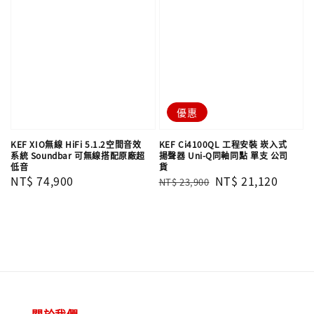
優惠
KEF XIO無線 HiFi 5.1.2空間音效
KEF Ci4100QL 工程安裝 崁入式
系統 Soundbar 可無線搭配原廠超
揚聲器 Uni-Q同軸同點 單支​​​​​​​ 公司
低音
貨
Regular
NT$ 74,900
Regular
Sale
NT$ 21,120
NT$ 23,900
price
price
price