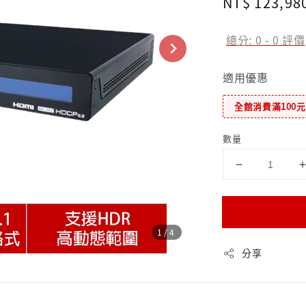
Regular
NT$ 123,98
price
總分:
0
-
0
評價
適用優惠
全館消費滿100
數量
1
/4
分享