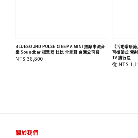
BLUESOUND PULSE CINEMA MINI 無線串流音
【活動贈原廠桌面
樂 Soundbar 揚聲器 杜比 全景聲 台灣公司貨
可攜帶式 雷射
TV 攜行包
Regular
NT$ 38,800
Regular
從
NT$ 1,1
price
price
關於我們