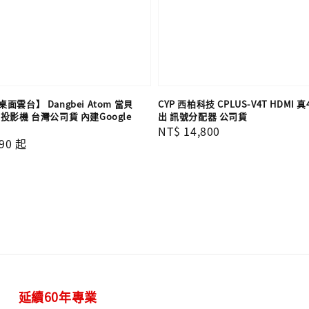
雲台】 Dangbei Atom 當貝
CYP 西柏科技 CPLUS-V4T HDMI 真
投影機 台灣公司貨 內建Google
出 訊號分配器 公司貨
Regular
NT$ 14,800
90
起
price
延續60年專業