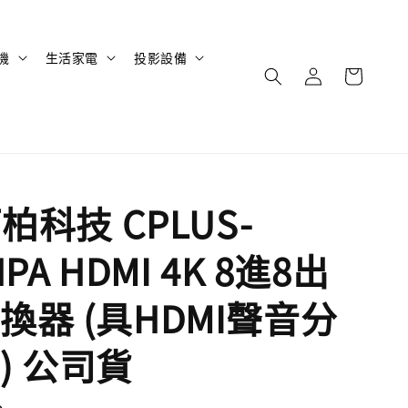
機
生活家電
投影設備
西柏科技 CPLUS-
PA HDMI 4K 8進8出
換器 (具HDMI聲音分
) 公司貨