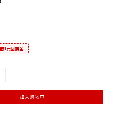
0
元贈1元回饋金
加入購物車