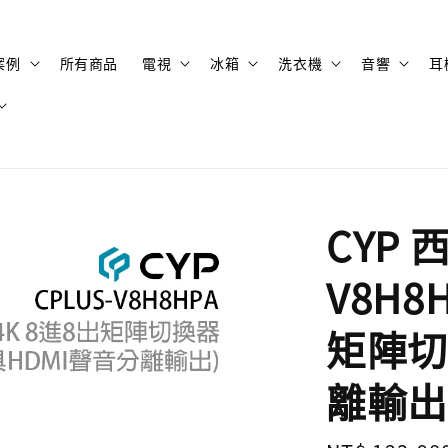
案例
所有商品
電視
冰箱
洗衣機
音響
耳
CYP 
V8H8H
矩陣切
離輸出