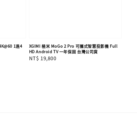
4K@60 1進4
XGIMI 極米 MoGo 2 Pro 可攜式智慧投影機 Full
HD Android TV 一年保固 台灣公司貨
Regular
NT$ 19,800
price