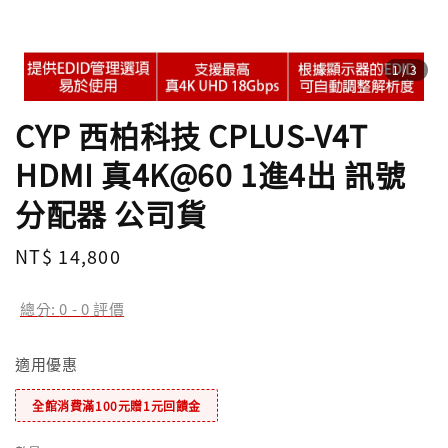
1
/3
CYP 西柏科技 CPLUS-V4T
HDMI 真4K@60 1進4出 訊號
分配器 公司貨
Regular
NT$ 14,800
price
總分:
0
-
0
評價
適用優惠
全館消費滿100元贈1元回饋金