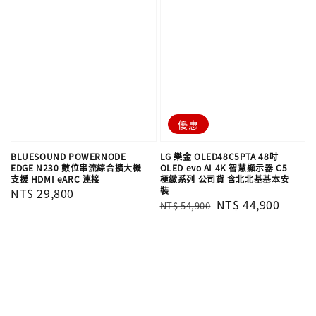
優惠
BLUESOUND POWERNODE
LG 樂金 OLED48C5PTA 48吋
EDGE N230 數位串流綜合擴大機
OLED evo AI 4K 智慧顯示器 C5
支援 HDMI eARC 連接
極緻系列 公司貨 含北北基基本安
裝
Regular
NT$ 29,800
Regular
Sale
NT$ 44,900
NT$ 54,900
price
price
price