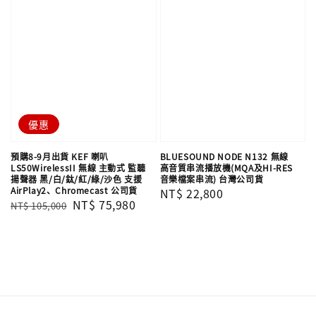
優惠
預購8-9月出貨 KEF 喇叭
BLUESOUND NODE N132 無線
LS50WirelessII 無線 主動式 監聽
高音質串流播放機(MQA及HI-RES
揚聲器 黑/白/鈦/紅/綠/沙色 支援
音樂檔案串流) 台灣公司貨
AirPlay2、Chromecast 公司貨
Regular
NT$ 22,800
Regular
Sale
NT$ 75,980
NT$ 105,000
price
price
price