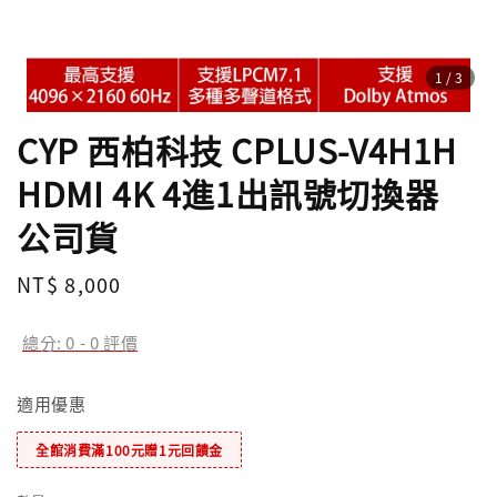
1
/3
CYP 西柏科技 CPLUS-V4H1H
HDMI 4K 4進1出訊號切換器
公司貨
Regular
NT$ 8,000
price
總分:
0
-
0
評價
適用優惠
全館消費滿100元贈1元回饋金