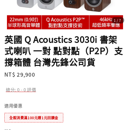
1
/7
英國 Q Acoustics 3030i 書架
式喇叭 一對 點對點（P2P）支
撐箱體 台灣先鋒公司貨
Regular
NT$ 29,900
price
總分:
0
-
0
評價
適用優惠
全館消費滿100元贈1元回饋金