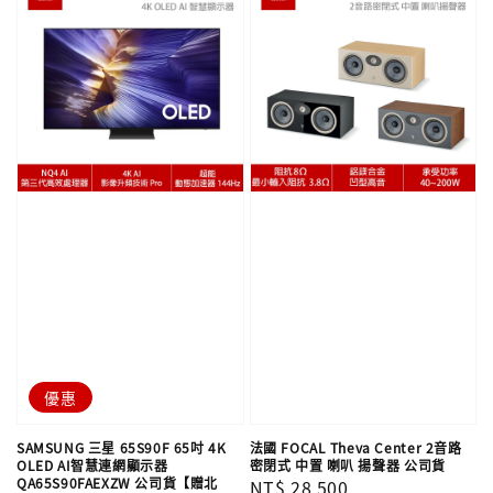
優惠
SAMSUNG 三星 65S90F 65吋 4K
法國 FOCAL Theva Center 2音路
OLED AI智慧連網顯示器
密閉式 中置 喇叭 揚聲器 公司貨
QA65S90FAEXZW 公司貨【贈北
Regular
NT$ 28,500