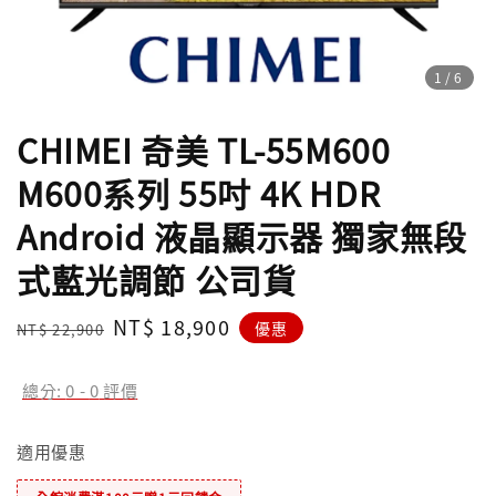
1
/6
CHIMEI 奇美 TL-55M600
M600系列 55吋 4K HDR
Android 液晶顯示器 獨家無段
式藍光調節 公司貨
Regular
Sale
NT$ 18,900
優惠
NT$ 22,900
price
price
總分:
0
-
0
評價
適用優惠