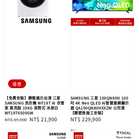
優惠
【免費安裝】靜態展示出清 三星
SAMSUNG 三星 100QN80H 100
SAMSUNG 洗衣機 WF19T AI 衣管
吋 4K Neo QLED AI智慧連網顯示
家 蒸洗脫 19KG 滾筒式 冰原白
器 QA100QN80HXXZW 公司貨
WF19T6500GW
【贈壁掛施工安裝】
Regular
Sale
NT$ 21,900
Regular
NT$ 229,900
NT$ 39,900
price
price
price