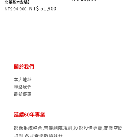
北基基本安裝】
price
Regular
Sale
NT$ 51,900
NT$ 94,900
price
price
關於我們
本店地址
聯絡我們
最新優惠
延續60年專業
影像系統整合,音響劇院規劃,投影設備專賣,商業空間
規劃,各式音樂發燒器材