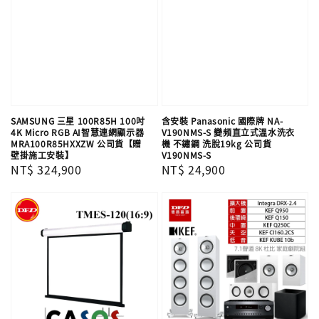
SAMSUNG 三星 100R85H 100吋
含安裝 Panasonic 國際牌 NA-
4K Micro RGB AI智慧連網顯示器
V190NMS-S 變頻直立式溫水洗衣
MRA100R85HXXZW 公司貨【贈
機 不鏽鋼 洗脫19kg 公司貨
壁掛施工安裝】
V190NMS-S
Regular
NT$ 324,900
Regular
NT$ 24,900
price
price