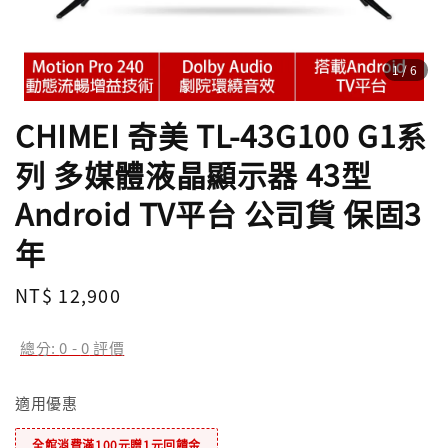
1
/6
CHIMEI 奇美 TL-43G100 G1系
列 多媒體液晶顯示器 43型
Android TV平台 公司貨 保固3
年
Regular
NT$ 12,900
price
總分:
0
-
0
評價
適用優惠
全館消費滿100元贈1元回饋金