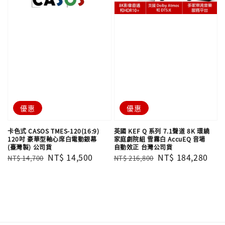
優惠
優惠
卡色式 CASOS TMES-120(16:9)
英國 KEF Q 系列 7.1聲道 8K 環繞
120吋 豪華型軸心席白電動銀幕
家庭劇院組 雪霧白 AccuEQ 音場
(臺灣製) 公司貨
自動效正 台灣公司貨
Regular
Sale
NT$ 14,500
Regular
Sale
NT$ 184,280
NT$ 14,700
NT$ 216,800
price
price
price
price