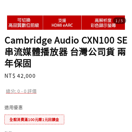
1
/5
Cambridge Audio CXN100 SE
串流媒體播放器 台灣公司貨 兩
年保固
Regular
NT$ 42,000
price
總分:
0
-
0
評價
適用優惠
全館消費滿100元贈1元回饋金