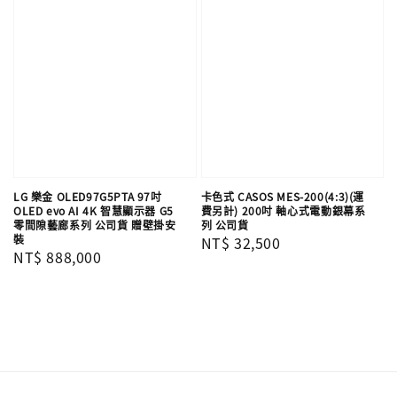
LG 樂金 OLED97G5PTA 97吋
卡色式 CASOS MES-200(4:3)(運
OLED evo AI 4K 智慧顯示器 G5
費另計) 200吋 軸心式電動銀幕系
零間隙藝廊系列 公司貨 贈壁掛安
列 公司貨
裝
Regular
NT$ 32,500
Regular
NT$ 888,000
price
price