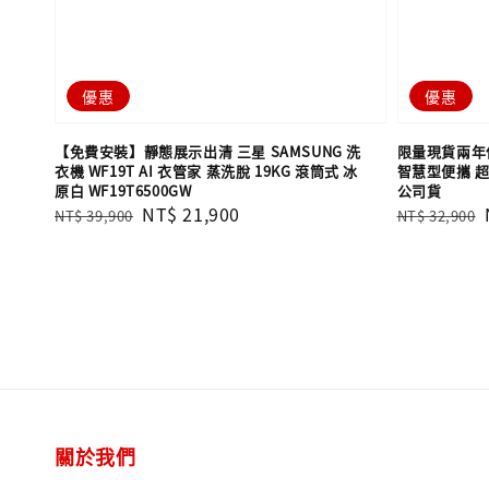
優惠
優惠
【免費安裝】靜態展示出清 三星 SAMSUNG 洗
限量現貨兩年保固
衣機 WF19T AI 衣管家 蒸洗脫 19KG 滾筒式 冰
智慧型便攜 超短
原白 WF19T6500GW
公司貨
Regular
Sale
NT$ 21,900
Regular
NT$ 39,900
NT$ 32,900
price
price
price
關於我們