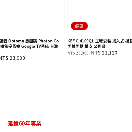
優惠
 Optoma 奧圖碼 Photon Go
KEF Ci4100QL 工程安裝 崁入式 揚聲
焦投影機 Google TV系統 台灣
同軸同點 單支​​​​​​​ 公司貨
Regular
Sale
NT$ 21,120
NT$ 23,900
Sale
NT$ 23,900
price
price
price
延續60年專業