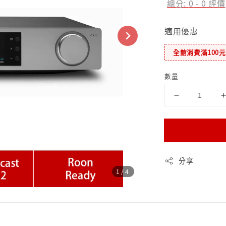
總分:
0
-
0
評價
適用優惠
全館消費滿100
數量
分享
1
/4