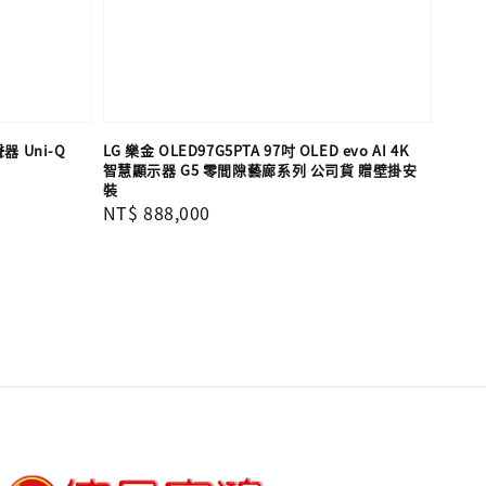
器 Uni-Q
LG 樂金 OLED97G5PTA 97吋 OLED evo AI 4K
智慧顯示器 G5 零間隙藝廊系列 公司貨 贈壁掛安
裝
Regular
NT$ 888,000
price