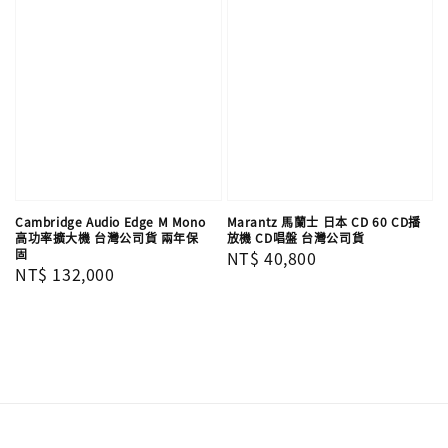
Cambridge Audio Edge M Mono
Marantz 馬蘭士 日本 CD 60 CD播
高功率擴大機 台灣公司貨 兩年保
放機 CD唱盤 台灣公司貨
固
Regular
NT$ 40,800
Regular
NT$ 132,000
price
price