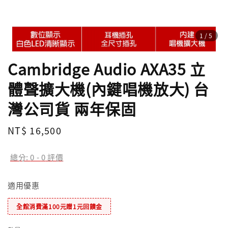
1
/5
Cambridge Audio AXA35 立
體聲擴大機(內鍵唱機放大) 台
灣公司貨 兩年保固
Regular
NT$ 16,500
price
總分:
0
-
0
評價
適用優惠
全館消費滿100元贈1元回饋金