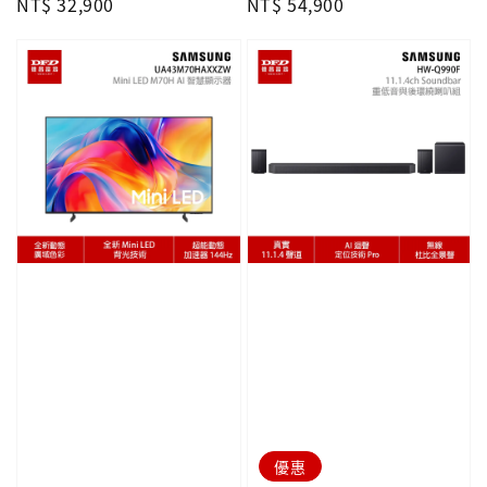
Regular
NT$ 32,900
Regular
NT$ 54,900
price
price
優惠