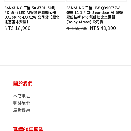
SAMSUNG 三星 50M70H 50吋
SAMSUNG 三星 HW-Q990F/ZW
4K Mini LED AI智慧連網顯示器
聲霸 11.1.4 Ch Soundbar AI 迴聲
UA50M70HAXXZW 公司貨【贈北
定位技術 Pro 無線杜比全景聲
北基基本安裝】
(Dolby Atmos) 公司貨
Regular
NT$ 18,900
Regular
Sale
NT$ 49,900
NT$ 59,900
price
price
price
關於我們
本店地址
聯絡我們
最新優惠
延續60年專業