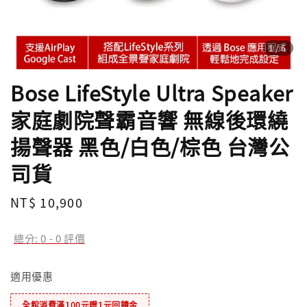
1
/6
Bose LifeStyle Ultra Speaker
家庭劇院聲霸音響 無線後環繞
揚聲器 黑色/白色/棕色 台灣公
司貨
Regular
NT$ 10,900
price
總分:
0
-
0
評價
適用優惠
全館消費滿100元贈1元回饋金