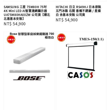
SAMSUNG 三星 75M80H 75吋
HITACHI 日立 RS49HJ 日本原裝
4K Mini LED AI智慧連網顯示器
五門冰箱 右開 香檳不銹鋼 / 星燦
UA75M80HAXXZW 公司貨【贈北
白 含基本安裝 公司貨
北基基本安裝】
Regular
NT$ 54,900
Regular
NT$ 54,900
price
price