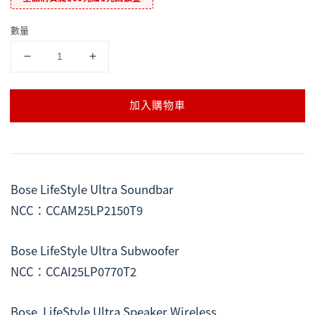
數量
加入購物車
Bose LifeStyle Ultra Soundbar
NCC：CCAM25LP2150T9
Bose LifeStyle Ultra Subwoofer
NCC：CCAI25LP0770T2
Bose  LifeStyle Ultra Speaker Wireless