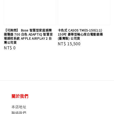
【可詢問】 Bose 智慧型家庭娛樂
卡色式 CASOS TMES-150(1:1)
揚聲器 700 白色 ADAPTIQ 智慧音
150吋 豪華型軸心席白電動銀幕
場調校系統 APPLE AIRPLAY 2 台
(臺灣製) 公司貨
灣公司貨
Regular
NT$ 15,500
Regular
NT$ 0
price
price
關於我們
本店地址
聯絡我們