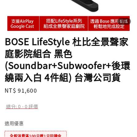
1
/5
BOSE LifeStyle 杜比全景聲家
庭影院組合 黑色
(Soundbar+Subwoofer+後環
繞兩入白 4件組) 台灣公司貨
Regular
NT$ 91,600
price
總分:
0
-
0
評價
適用優惠
全館消費滿100元贈1元回饋金