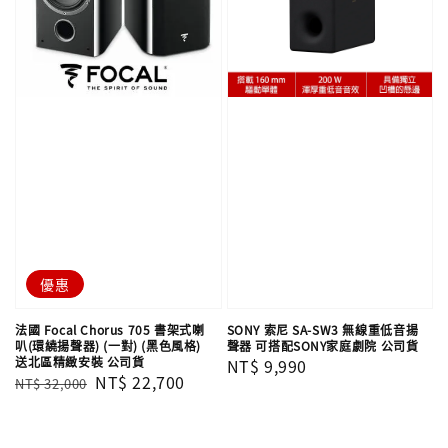
優惠
法國 Focal Chorus 705 書架式喇
SONY 索尼 SA-SW3 無線重低音揚
叭(環繞揚聲器) (一對) (黑色風格)
聲器 可搭配SONY家庭劇院 公司貨
送北區精緻安裝 公司貨
Regular
NT$ 9,990
Regular
Sale
NT$ 22,700
NT$ 32,000
price
price
price