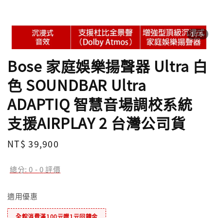
1
/5
Bose 家庭娛樂揚聲器 Ultra 白
色 SOUNDBAR Ultra
ADAPTIQ 智慧音場調校系統
支援AIRPLAY 2 台灣公司貨
Regular
NT$ 39,900
price
總分:
0
-
0
評價
適用優惠
全館消費滿100元贈1元回饋金