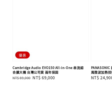
優惠
Cambridge Audio EVO150 All-in-One 串流綜
PANASONIC
合擴大機 台灣公司貨 兩年保固
風微波加熱技
Regular
Sale
NT$ 69,000
Regular
NT$ 24,90
NT$ 89,000
price
price
price