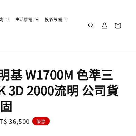
機
生活家電
投影設備
 明基 W1700M 色準三
K 3D 2000流明 ‎公司貨
固
ale
T$ 36,500
優惠
rice