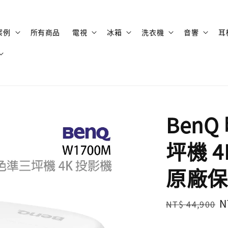
案例
所有商品
電視
冰箱
洗衣機
音響
耳
BenQ
坪機 4
原廠保
Regular
S
N
NT$ 44,900
price
p