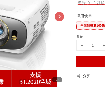
總分:
0
-
0
評價
適用優惠
全館消費滿100
數量
分享
1
/4