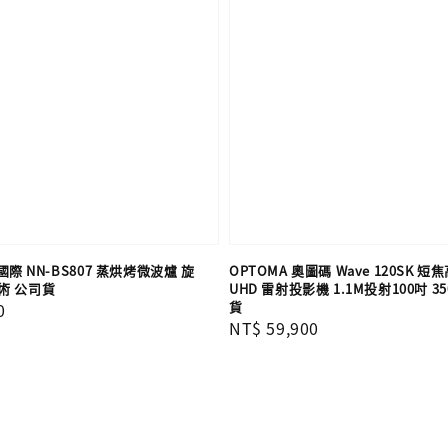
 國際 NN-BS807 蒸烘烤微波爐 旋
OPTOMA 奧圖碼 Wave 120SK 短
術 公司貨
UHD 雷射投影機 1.1M投射100吋 3
貨
0
Regular
NT$ 59,900
price