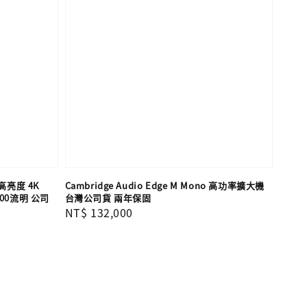
焦高亮度 4K
Cambridge Audio Edge M Mono 高功率擴大機
500流明 公司
台灣公司貨 兩年保固
Regular
NT$ 132,000
price