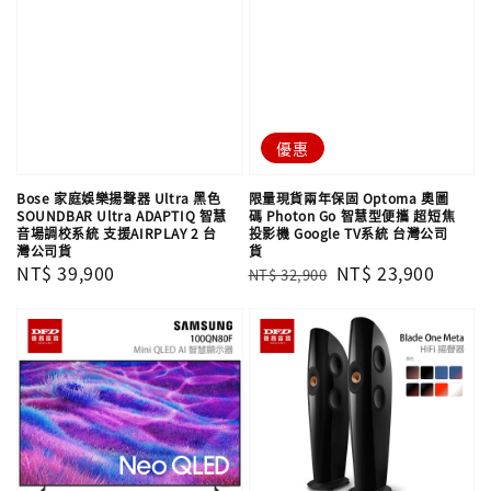
優惠
Bose 家庭娛樂揚聲器 Ultra 黑色
限量現貨兩年保固 Optoma 奧圖
SOUNDBAR Ultra ADAPTIQ 智慧
碼 Photon Go 智慧型便攜 超短焦
音場調校系統 支援AIRPLAY 2 台
投影機 Google TV系統 台灣公司
灣公司貨
貨
Regular
NT$ 39,900
Regular
Sale
NT$ 23,900
NT$ 32,900
price
price
price