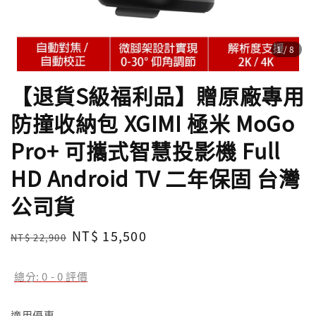
1
/8
【退貨S級福利品】贈原廠專用
防撞收納包 XGIMI 極米 MoGo
Pro+ 可攜式智慧投影機 Full
HD Android TV 二年保固 台灣
公司貨
Regular
Sale
NT$ 15,500
NT$ 22,900
售完
price
price
總分:
0
-
0
評價
適用優惠