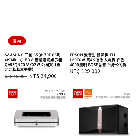
優惠
SAMSUNG 三星 65QN70F 65吋
EPSON 愛普生 投影機 EH-
4K Mini QLED AI智慧連網顯示器
LS970W 真4K 雷射大電視 白色
QA65QN70FAXXZW 公司貨【贈
4000流明 BOSE音響 台灣公司貨
北北基基本安裝】
Regular
NT$ 129,000
Regular
Sale
NT$ 34,900
NT$ 49,900
price
price
price