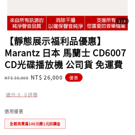
1
/4
【靜態展示福利品優惠】
Marantz 日本 馬蘭士 CD6007
CD光碟播放機 公司貨 免運費
Regular
Sale
NT$ 26,000
優惠
NT$ 30,000
price
price
總分:
0
-
0
評價
適用優惠
全館消費滿100元贈1元回饋金