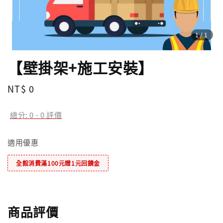
1
/1
【壁掛架+施工安裝】
Regular
NT$ 0
price
總分:
0
-
0
評價
適用優惠
全館消費滿100元贈1元回饋金
商品評價