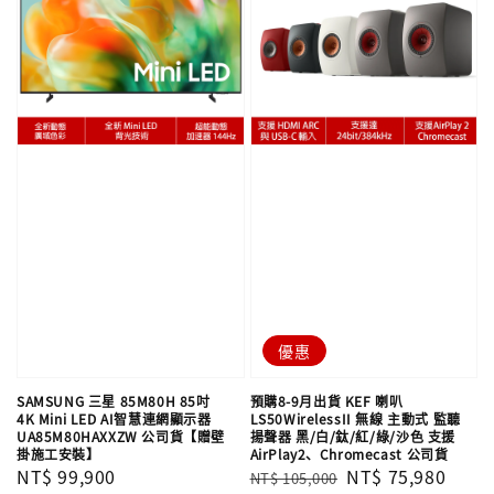
優惠
SAMSUNG 三星 85M80H 85吋
預購8-9月出貨 KEF 喇叭
4K Mini LED AI智慧連網顯示器
LS50WirelessII 無線 主動式 監聽
UA85M80HAXXZW 公司貨【贈壁
揚聲器 黑/白/鈦/紅/綠/沙色 支援
掛施工安裝】
AirPlay2、Chromecast 公司貨
Regular
NT$ 99,900
Regular
Sale
NT$ 75,980
NT$ 105,000