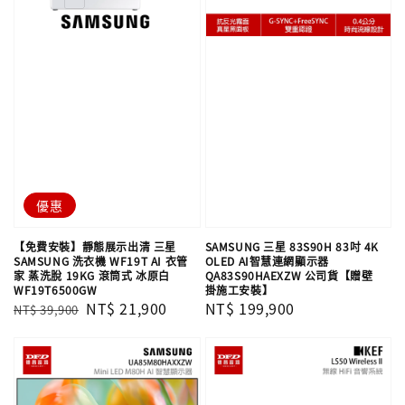
優惠
【免費安裝】靜態展示出清 三星
SAMSUNG 三星 83S90H 83吋 4K
SAMSUNG 洗衣機 WF19T AI 衣管
OLED AI智慧連網顯示器
家 蒸洗脫 19KG 滾筒式 冰原白
QA83S90HAEXZW 公司貨【贈壁
WF19T6500GW
掛施工安裝】
Regular
Sale
NT$ 21,900
Regular
NT$ 199,900
NT$ 39,900
price
price
price