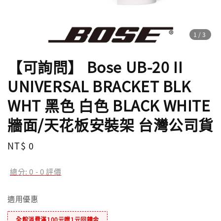
1
/3
【可詢問】 Bose UB-20 II
UNIVERSAL BRACKET BLK
WHT 黑色 白色 BLACK WHITE
牆面/天花板安裝架 台灣公司貨
Regular
NT$ 0
price
總分:
0
-
0
評價
適用優惠
全館消費滿100元贈1元回饋金