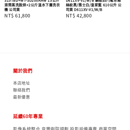
S15TBD+WT-SD200AHW 15公斤
D611XV-V1/W/B 鋼板四門電冰箱
滾筒蒸洗脫烘+2公斤溫水下層洗衣
絲紋黑/雅士白/皇家藍 610公升 公
機 公司貨
司貨 D611XV-V1/W/B
Regular
NT$ 61,800
Regular
NT$ 42,800
price
price
關於我們
本店地址
聯絡我們
最新優惠
延續60年專業
影像系統整合,音響劇院規劃,投影設備專賣,商業空間