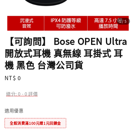
1
/5
【可詢問】 Bose OPEN Ultra
開放式耳機 真無線 耳掛式 耳
機 黑色 台灣公司貨
Regular
NT$ 0
price
總分:
0
-
0
評價
適用優惠
全館消費滿100元贈1元回饋金