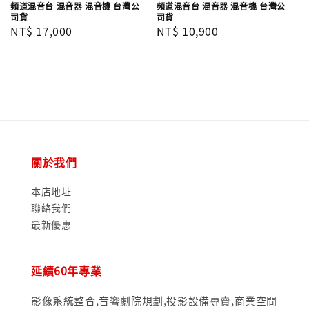
頻道混音台 混音器 混音機 台灣公
頻道混音台 混音器 混音機 台灣公
司貨
司貨
Regular
NT$ 17,000
Regular
NT$ 10,900
price
price
關於我們
本店地址
聯絡我們
最新優惠
延續60年專業
影像系統整合,音響劇院規劃,投影設備專賣,商業空間