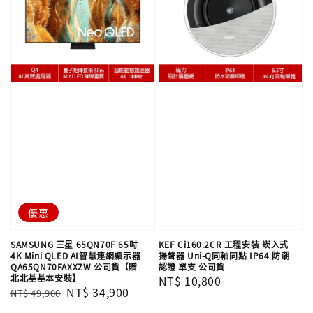
優惠
SAMSUNG 三星 65QN70F 65吋
KEF Ci160.2CR 工程安裝 崁入式
4K Mini QLED AI智慧連網顯示器
揚聲器 Uni-Q同軸同點 IP64 防潮
QA65QN70FAXXZW 公司貨【贈
認證 單支​​​​​​​ 公司貨
北北基基本安裝】
Regular
NT$ 10,800
Regular
Sale
NT$ 34,900
NT$ 49,900
price
price
price