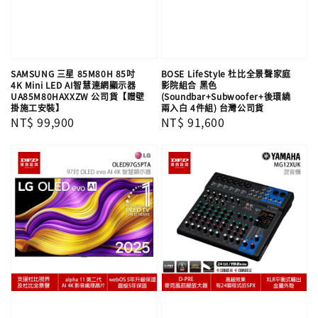
SAMSUNG 三星 85M80H 85吋
BOSE LifeStyle 杜比全景聲家庭
4K Mini LED AI智慧連網顯示器
影院組合 黑色
UA85M80HAXXZW 公司貨【贈壁
(Soundbar+Subwoofer+後環繞
掛施工安裝】
兩入白 4件組) 台灣公司貨
Regular
NT$ 99,900
Regular
NT$ 91,600
price
price