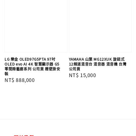
LG 樂金 OLED97G5PTA 97吋
YAMAHA 山葉 MG12XUK 旋鈕式
OLED evo AI 4K 智慧顯示器 G5
12頻道混音台 混音器 混音機 台灣
零間隙藝廊系列 公司貨 贈壁掛安
公司貨
裝
Regular
NT$ 15,000
Regular
NT$ 888,000
price
price