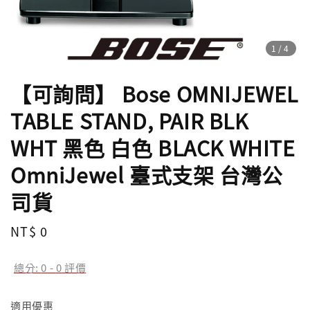
1
/4
【可詢問】 Bose OMNIJEWEL
TABLE STAND, PAIR BLK
WHT 黑色 白色 BLACK WHITE
OmniJewel 臺式支架 台灣公
司貨
Regular
NT$ 0
price
總分:
0
-
0
評價
適用優惠