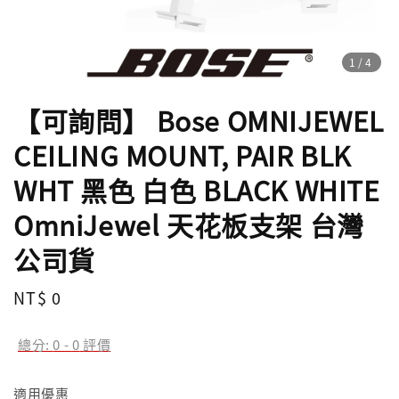
1
/4
【可詢問】 Bose OMNIJEWEL
CEILING MOUNT, PAIR BLK
WHT 黑色 白色 BLACK WHITE
OmniJewel 天花板支架 台灣
公司貨
Regular
NT$ 0
price
總分:
0
-
0
評價
適用優惠