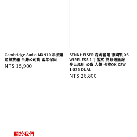
Cambridge Audio MXN10 串流聯
SENNHEISER 森海塞爾 德國製 XS
網播放器 台灣公司貨 兩年保固
WIRELESS 1 手握式 雙頻道無線
麥克風組 公貨 人聲 卡拉OK XSW
Regular
NT$ 15,900
1-825 DUAL
price
Regular
NT$ 26,800
price
關於我們