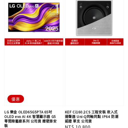
優惠
LG 樂金 OLED65G5PTA 65吋
KEF Ci160.2CS 工程安裝 崁入式
OLED evo AI 4K 智慧顯示器 G5
揚聲器 Uni-Q同軸同點 IP64 防潮
零間隙藝廊系列 公司貨 贈壁掛安
認證 單支​​​​​​​ 公司貨
裝
Regular
NT$ 10,800