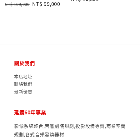
Regular
Sale
NT$ 99,000
NT$ 109,000
price
price
price
關於我們
本店地址
聯絡我們
最新優惠
延續60年專業
影像系統整合,音響劇院規劃,投影設備專賣,商業空間
規劃,各式音樂發燒器材