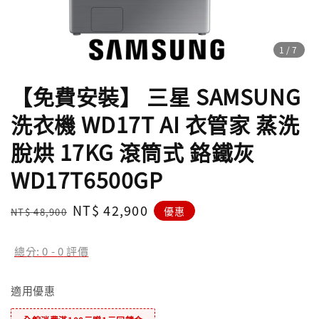
1
/7
【免費安裝】 三星 SAMSUNG
洗衣機 WD17T AI 衣管家 蒸洗
脫烘 17KG 滾筒式 鉻鐵灰
WD17T6500GP
Regular
Sale
NT$ 42,900
優惠
NT$ 48,900
price
price
總分:
0
-
0
評價
適用優惠