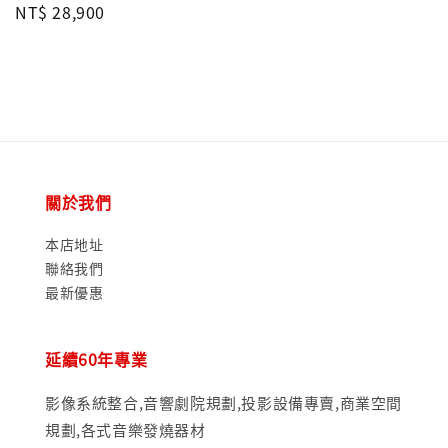
price
Regular
NT$ 28,900
price
關於我們
本店地址
聯絡我們
最新優惠
延續60年專業
影像系統整合,音響劇院規劃,投影設備專賣,商業空間
規劃,各式音樂發燒器材