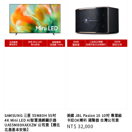
SAMSUNG 三星 55M80H 55吋
美國 JBL Pasion 10 10吋 專業級
4K Mini LED AI智慧連網顯示器
卡拉OK喇叭 揚聲器 台灣公司貨
UA55M80HAXXZW 公司貨【贈北
Regular
NT$ 32,000
北基基本安裝】