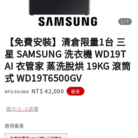
1
/7
【免費安裝】清倉限量1台 三
星 SAMSUNG 洗衣機 WD19T
AI 衣管家 蒸洗脫烘 19KG 滾筒
式 WD19T6500GV
Regular
Sale
NT$ 42,000
優惠
NT$ 59,900
price
price
總分:
0
-
0
評價
適用優惠