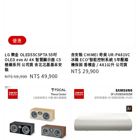
優惠
LG 樂金 OLED55C5PTA 55吋
含安裝 CHIMEI 奇美 UR-P481VC
OLED evo AI 4K 智慧顯示器 C5
冰箱 ECO⁺智能控制系統 5年壓縮
極緻系列 公司貨 含北北基基本安
機保固 香檳金 / 481公升 公司貨
裝
Regular
NT$ 29,900
Regular
Sale
NT$ 49,900
NT$ 58,900
price
price
price