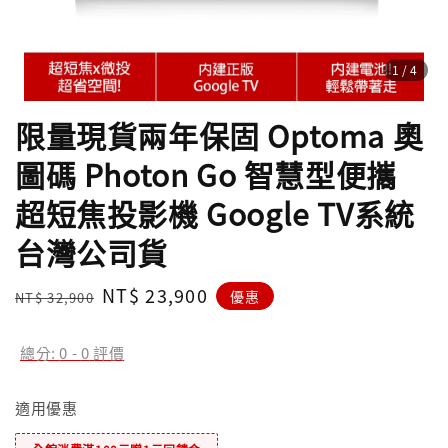
1
/4
限量現貨兩年保固 Optoma 奧
圖碼 Photon Go 智慧型便攜
超短焦投影機 Google TV系統
台灣公司貨
Regular
Sale
NT$ 23,900
優惠
NT$ 32,900
price
price
總分:
0
-
0
評價
適用優惠