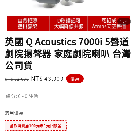
1
/6
英國 Q Acoustics 7000i 5聲道
劇院揚聲器 家庭劇院喇叭 台灣
公司貨
Regular
Sale
NT$ 43,000
優惠
NT$ 52,000
price
price
總分:
0
-
0
評價
適用優惠
全館消費滿100元贈1元回饋金