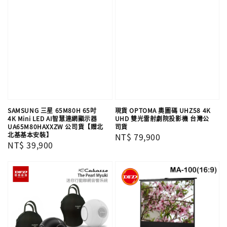
SAMSUNG 三星 65M80H 65吋
現貨 OPTOMA 奧圖碼 UHZ58 4K
4K Mini LED AI智慧連網顯示器
UHD 雙光雷射劇院投影機 台灣公
UA65M80HAXXZW 公司貨【贈北
司貨
北基基本安裝】
Regular
NT$ 79,900
Regular
NT$ 39,900
price
price