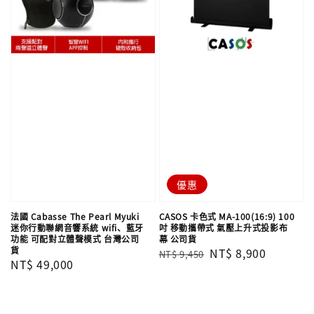
優惠
法國 Cabasse The Pearl Myuki
CASOS 卡色式 MA-100(16:9) 100
迷你行動聯網音響系統 wifi、藍牙
吋 移動攜帶式 氣壓上升式投影布
功能 可配對立體聲模式 台灣公司
幕 公司貨
貨
Regular
Sale
NT$ 8,900
NT$ 9,450
Regular
NT$ 49,000
price
price
price